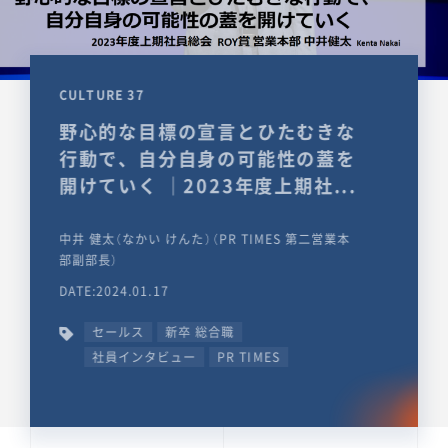
CULTURE 37
野心的な目標の宣言とひたむきな
行動で、自分自身の可能性の蓋を
開けていく ｜2023年度上期社...
中井 健太（なかい けんた）（PR TIMES 第二営業本
部副部長）
DATE:2024.01.17
セールス
新卒 総合職
社員インタビュー
PR TIMES