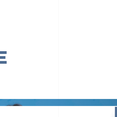
PR TIMESの想い
カルチャー
事業内容
ニュース
E
ちや文化