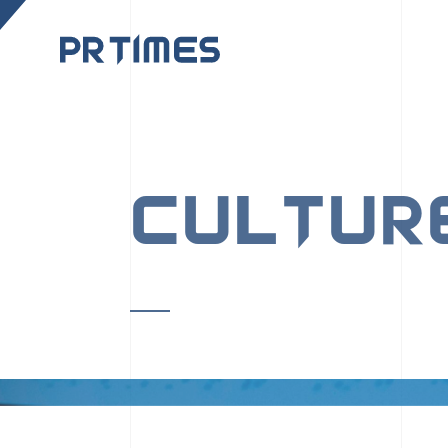
CORPORATE SITE
CULTUR
PR TIMESの行動者た