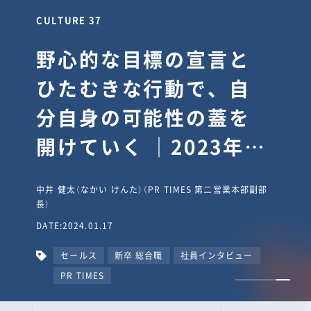
CULTURE 30
逆境では自分のスタン
スを変え“予想を裏切
り、期待を超える”【真
輔塾・前編】
山田真輔（やまだ しんすけ）（執行役員 兼 Jooto事業部
長）
DATE:2023.09.08
カルチャー
CxO
キャリア入社
Jooto