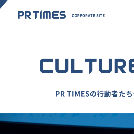
CORPORATE SITE
CULTUR
PR TIMESの行動者た