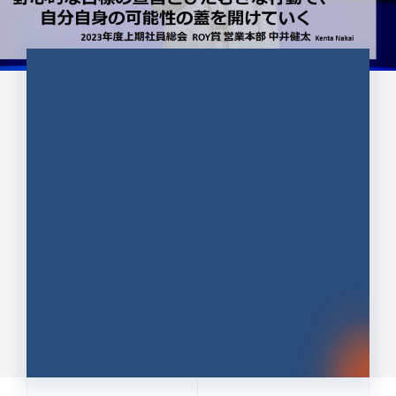
CULTURE 37
野心的な目標の宣言とひたむきな
行動で、自分自身の可能性の蓋を
開けていく ｜2023年度上期社...
中井 健太（なかい けんた）（PR TIMES 第二営業本
部副部長）
DATE:2024.01.17
セールス
新卒 総合職
社員インタビュー
PR TIMES