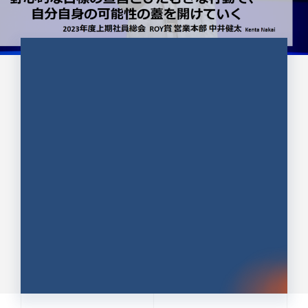
CULTURE 37
野心的な目標の宣言とひたむきな
行動で、自分自身の可能性の蓋を
開けていく ｜2023年度上期社...
中井 健太（なかい けんた）（PR TIMES 第二営業本
部副部長）
DATE:2024.01.17
セールス
新卒 総合職
社員インタビュー
PR TIMES