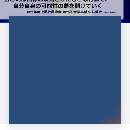
CULTURE 37
野心的な目標の宣言とひたむきな
行動で、自分自身の可能性の蓋を
開けていく ｜2023年度上期社...
中井 健太（なかい けんた）（PR TIMES 第二営業本
部副部長）
DATE:2024.01.17
セールス
新卒 総合職
社員インタビュー
PR TIMES