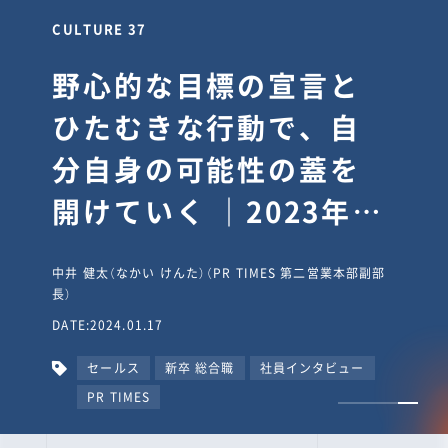
CULTURE 30
逆境では自分のスタン
スを変え“予想を裏切
り、期待を超える”【真
輔塾・前編】
山田真輔（やまだ しんすけ）（執行役員 兼 Jooto事業部
長）
DATE:2023.09.08
カルチャー
CxO
キャリア入社
Jooto