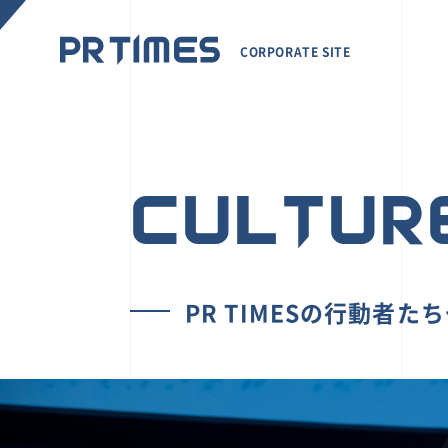
CORPORATE SITE
CULTUR
PR TIMESの行動者た