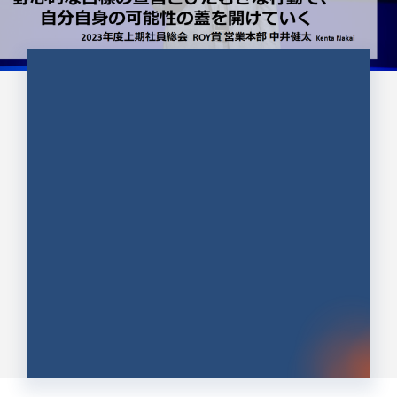
CULTURE 37
野心的な目標の宣言とひたむきな
行動で、自分自身の可能性の蓋を
開けていく ｜2023年度上期社...
中井 健太（なかい けんた）（PR TIMES 第二営業本
部副部長）
DATE:2024.01.17
セールス
新卒 総合職
社員インタビュー
PR TIMES