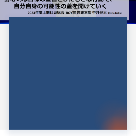
CULTURE 37
野心的な目標の宣言とひたむきな
行動で、自分自身の可能性の蓋を
開けていく ｜2023年度上期社...
中井 健太（なかい けんた）（PR TIMES 第二営業本
部副部長）
DATE:2024.01.17
セールス
新卒 総合職
社員インタビュー
PR TIMES