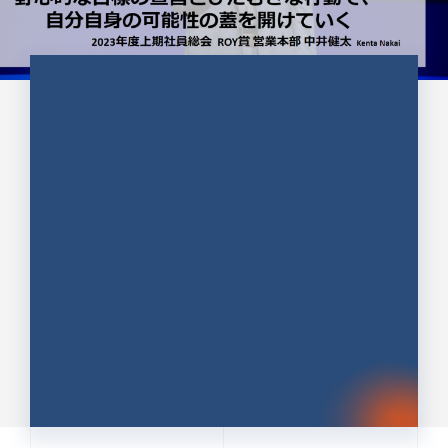
CULTURE 37
野心的な目標の宣言とひたむきな
行動で、自分自身の可能性の蓋を
開けていく ｜2023年度上期社...
中井 健太（なかい けんた）（PR TIMES 第二営業本
部副部長）
DATE:2024.01.17
セールス
新卒 総合職
社員インタビュー
PR TIMES