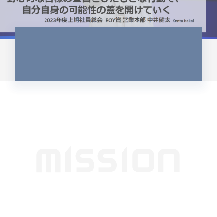
MISSION
行動者発の情報が、
人の心を揺さぶる
時代へ