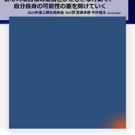
CULTURE 37
野心的な目標の宣言とひたむきな
行動で、自分自身の可能性の蓋を
開けていく ｜2023年度上期社...
中井 健太（なかい けんた）（PR TIMES 第二営業本
部副部長）
DATE:2024.01.17
セールス
新卒 総合職
社員インタビュー
PR TIMES