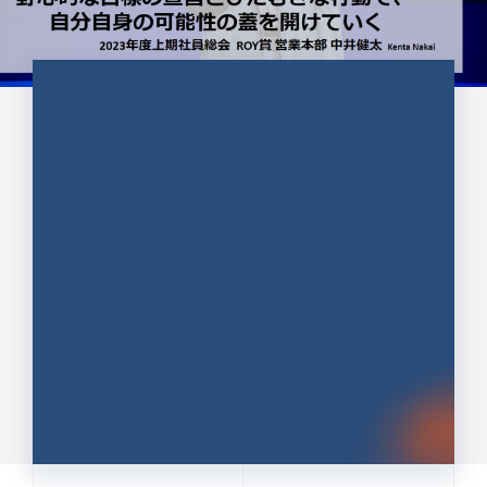
CULTURE 37
野心的な目標の宣言とひたむきな
行動で、自分自身の可能性の蓋を
開けていく ｜2023年度上期社...
中井 健太（なかい けんた）（PR TIMES 第二営業本
部副部長）
DATE:2024.01.17
セールス
新卒 総合職
社員インタビュー
PR TIMES