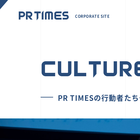
CORPORATE SITE
CULTUR
PR TIMESの行動者た