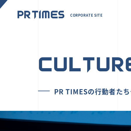
CORPORATE SITE
CULTUR
PR TIMESの行動者た