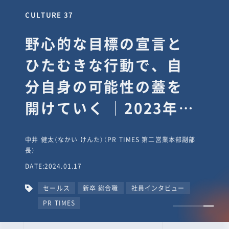
CULTURE 37
野心的な目標の宣言と
ひたむきな行動で、自
分自身の可能性の蓋を
開けていく ｜2023年度
上期社員総会受賞イン
中井 健太（なかい けんた）（PR TIMES 第二営業本部副部
タビュー #PR
長）
DATE:2024.01.17
TIMESな人たち
セールス
新卒 総合職
社員インタビュー
PR TIMES