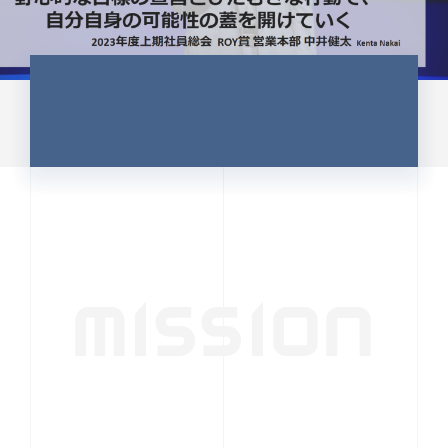
CULTURE 37
野心的な目標の宣言とひたむきな
行動で、自分自身の可能性の蓋を
開けていく ｜2023年度上期社...
中井 健太（なかい けんた）（PR TIMES 第二営業本
部副部長）
DATE:2024.01.17
セールス
新卒 総合職
社員インタビュー
PR TIMES