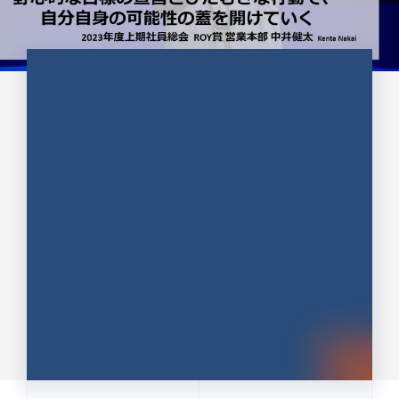
CULTURE 37
野心的な目標の宣言とひたむきな
行動で、自分自身の可能性の蓋を
開けていく ｜2023年度上期社...
中井 健太（なかい けんた）（PR TIMES 第二営業本
部副部長）
DATE:2024.01.17
セールス
新卒 総合職
社員インタビュー
PR TIMES