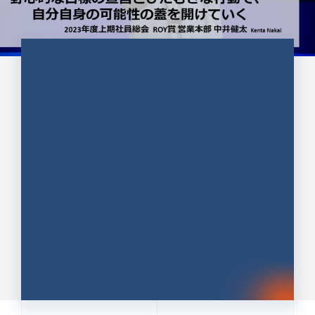
CULTURE 37
野心的な目標の宣言とひたむきな
行動で、自分自身の可能性の蓋を
開けていく ｜2023年度上期社...
中井 健太（なかい けんた）（PR TIMES 第二営業本
部副部長）
DATE:2024.01.17
セールス
新卒 総合職
社員インタビュー
PR TIMES