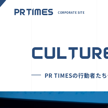
CORPORATE SITE
CULTUR
PR TIMESの行動者た