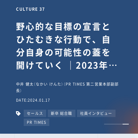
CULTURE 30
逆境では自分のスタン
スを変え“予想を裏切
り、期待を超える”【真
輔塾・前編】
山田真輔（やまだ しんすけ）（執行役員 兼 Jooto事業部
長）
DATE:2023.09.08
カルチャー
CxO
キャリア入社
Jooto