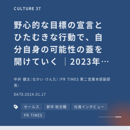
CULTURE 37
野心的な目標の宣言と
ひたむきな行動で、自
分自身の可能性の蓋を
開けていく ｜2023年度
上期社員総会受賞イン
中井 健太（なかい けんた）（PR TIMES 第二営業本部副部
タビュー #PR
長）
DATE:2024.01.17
TIMESな人たち
セールス
新卒 総合職
社員インタビュー
PR TIMES