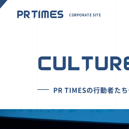
CORPORATE SITE
CULTUR
PR TIMESの行動者た