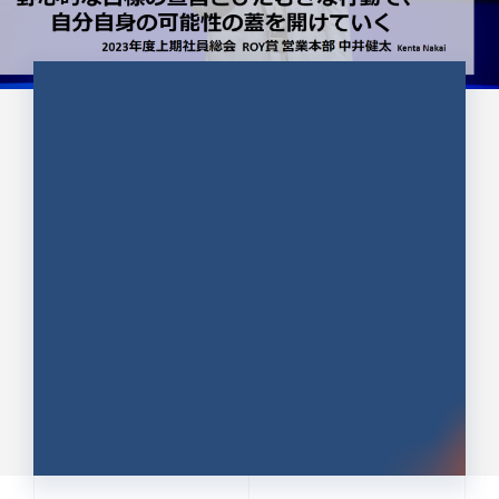
CULTURE 37
野心的な目標の宣言とひたむきな
行動で、自分自身の可能性の蓋を
開けていく ｜2023年度上期社...
中井 健太（なかい けんた）（PR TIMES 第二営業本
部副部長）
DATE:2024.01.17
セールス
新卒 総合職
社員インタビュー
PR TIMES