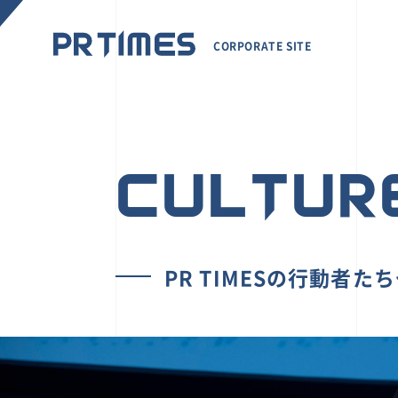
CORPORATE SITE
CULTUR
PR TIMESの行動者た