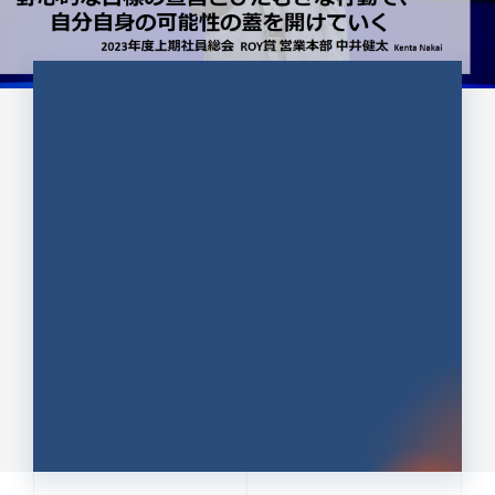
CULTURE 37
野心的な目標の宣言とひたむきな
行動で、自分自身の可能性の蓋を
開けていく ｜2023年度上期社...
中井 健太（なかい けんた）（PR TIMES 第二営業本
部副部長）
DATE:2024.01.17
セールス
新卒 総合職
社員インタビュー
PR TIMES