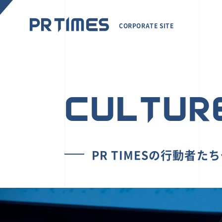
CORPORATE SITE
CULTUR
PR TIMESの行動者た