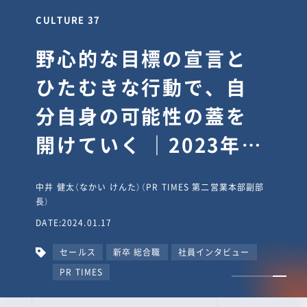
CULTURE 37
野心的な目標の宣言と
ひたむきな行動で、自
分自身の可能性の蓋を
開けていく ｜2023年度
上期社員総会受賞イン
中井 健太（なかい けんた）（PR TIMES 第二営業本部副部
タビュー #PR
長）
DATE:2024.01.17
TIMESな人たち
セールス
新卒 総合職
社員インタビュー
PR TIMES