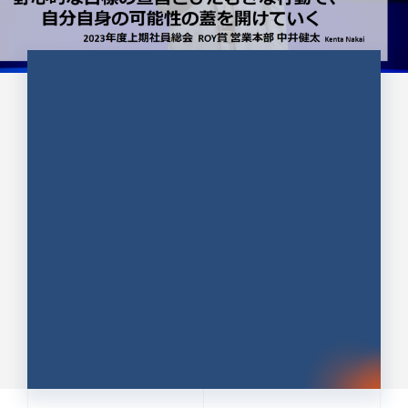
CULTURE 37
野心的な目標の宣言とひたむきな
行動で、自分自身の可能性の蓋を
開けていく ｜2023年度上期社...
中井 健太（なかい けんた）（PR TIMES 第二営業本
部副部長）
DATE:2024.01.17
セールス
新卒 総合職
社員インタビュー
PR TIMES