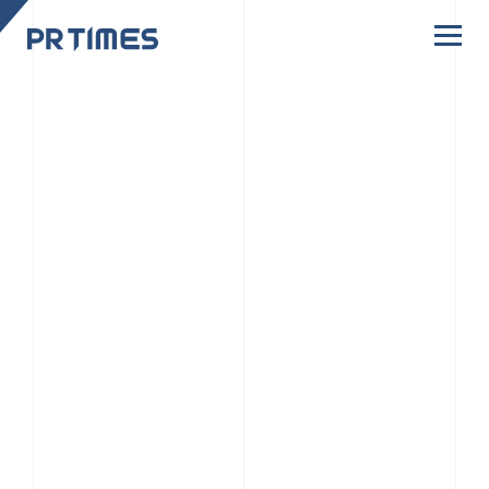
CORPORATE SITE
CULTURE
PR TIMESの行動者たちや文化