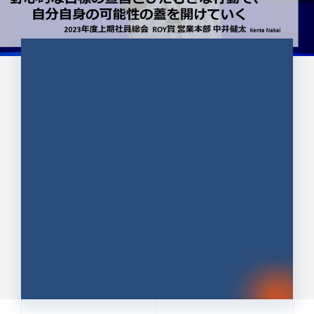
CULTURE 37
野心的な目標の宣言とひたむきな
行動で、自分自身の可能性の蓋を
開けていく ｜2023年度上期社...
中井 健太（なかい けんた）（PR TIMES 第二営業本
部副部長）
DATE:2024.01.17
セールス
新卒 総合職
社員インタビュー
PR TIMES