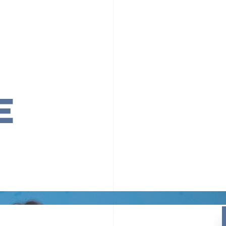
PR TIMESの想い
カルチャー
事業内容
ニュース
E
ちや文化