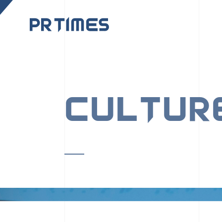
CORPORATE SITE
CULTUR
PR TIMESの行動者た