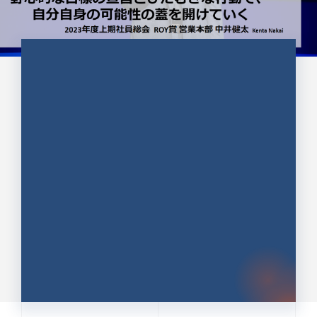
CULTURE 37
野心的な目標の宣言とひたむきな
行動で、自分自身の可能性の蓋を
開けていく ｜2023年度上期社...
中井 健太（なかい けんた）（PR TIMES 第二営業本
部副部長）
DATE:2024.01.17
セールス
新卒 総合職
社員インタビュー
PR TIMES