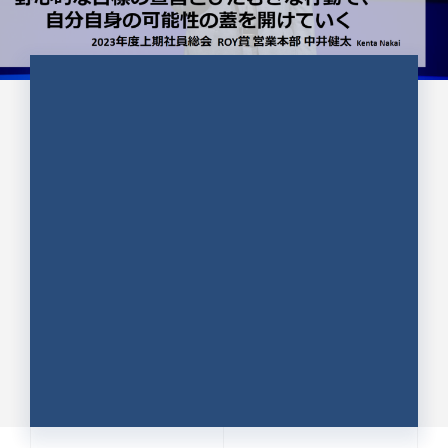
CULTURE 37
野心的な目標の宣言とひたむきな
行動で、自分自身の可能性の蓋を
開けていく ｜2023年度上期社...
中井 健太（なかい けんた）（PR TIMES 第二営業本
部副部長）
DATE:2024.01.17
セールス
新卒 総合職
社員インタビュー
PR TIMES