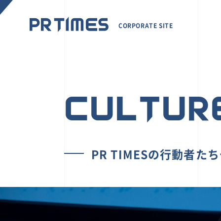
CORPORATE SITE
CULTUR
PR TIMESの行動者た