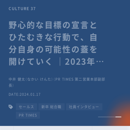
CULTURE 37
野心的な目標の宣言と
ひたむきな行動で、自
分自身の可能性の蓋を
開けていく ｜2023年度
上期社員総会受賞イン
中井 健太（なかい けんた）（PR TIMES 第二営業本部副部
タビュー #PR
長）
DATE:2024.01.17
TIMESな人たち
セールス
新卒 総合職
社員インタビュー
PR TIMES