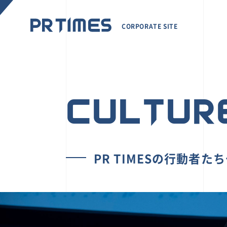
CORPORATE SITE
CULTUR
PR TIMESの行動者た