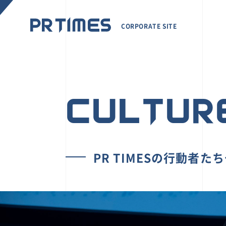
CORPORATE SITE
CULTUR
PR TIMESの行動者た