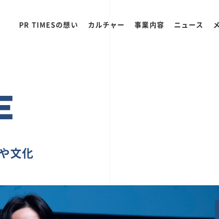
PR TIMESの想い
カルチャー
事業内容
ニュース
E
ちや文化