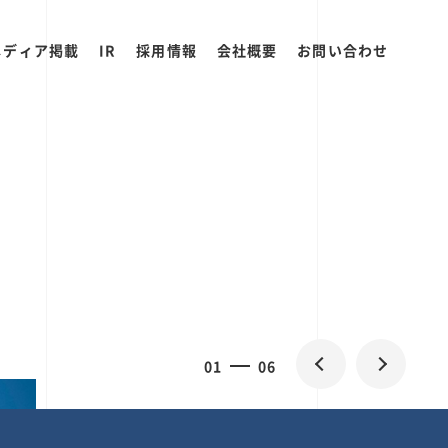
メディア掲載
IR
採用情報
会社概要
お問い合わせ
0
1
06