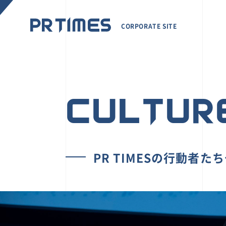
CORPORATE SITE
CULTUR
PR TIMESの行動者た