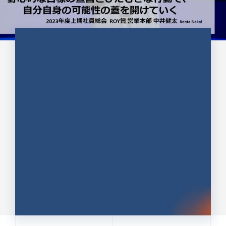
CULTURE 37
野心的な目標の宣言とひたむきな
行動で、自分自身の可能性の蓋を
開けていく ｜2023年度上期社...
中井 健太（なかい けんた）（PR TIMES 第二営業本
部副部長）
DATE:2024.01.17
セールス
新卒 総合職
社員インタビュー
PR TIMES