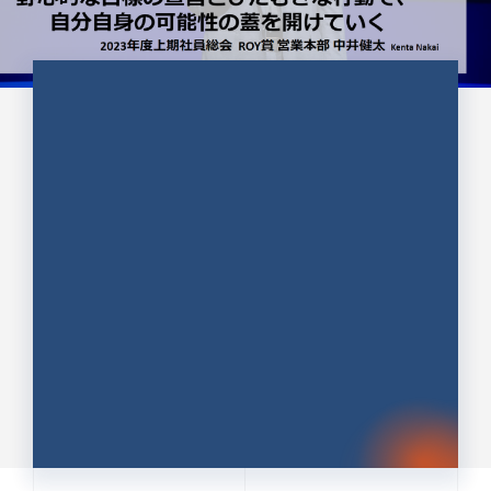
CULTURE 37
野心的な目標の宣言とひたむきな
行動で、自分自身の可能性の蓋を
開けていく ｜2023年度上期社...
中井 健太（なかい けんた）（PR TIMES 第二営業本
部副部長）
DATE:2024.01.17
セールス
新卒 総合職
社員インタビュー
PR TIMES