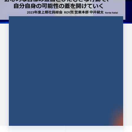
CULTURE 37
野心的な目標の宣言とひたむきな
行動で、自分自身の可能性の蓋を
開けていく ｜2023年度上期社...
中井 健太（なかい けんた）（PR TIMES 第二営業本
部副部長）
DATE:2024.01.17
セールス
新卒 総合職
社員インタビュー
PR TIMES