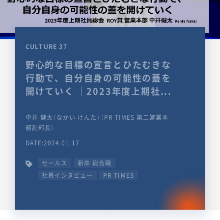
CULTURE 37
野心的な目標の宣言とひたむきな
行動で、自分自身の可能性の蓋を
開けていく ｜2023年度上期社...
中井 健太（なかい けんた）（PR TIMES 第二営業本
部副部長）
DATE:2024.01.17
セールス
新卒 総合職
社員インタビュー
PR TIMES