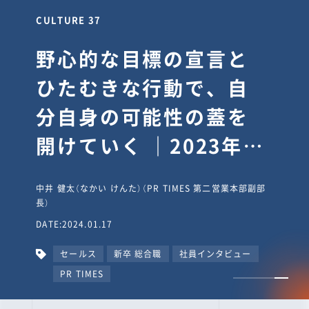
CULTURE 30
逆境では自分のスタン
スを変え“予想を裏切
り、期待を超える”【真
輔塾・前編】
山田真輔（やまだ しんすけ）（執行役員 兼 Jooto事業部
長）
DATE:2023.09.08
カルチャー
CxO
キャリア入社
Jooto