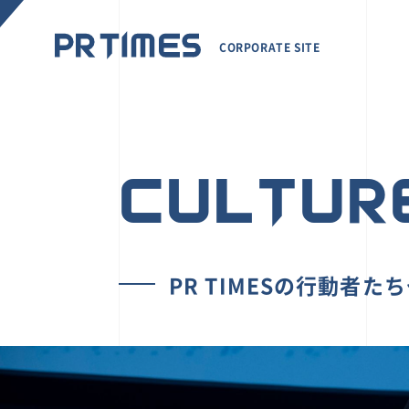
CORPORATE SITE
CULTUR
PR TIMESの行動者た