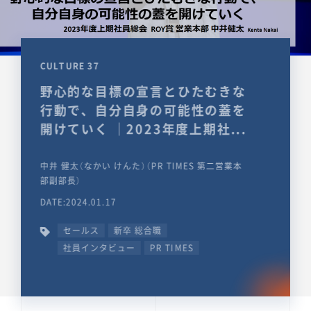
CULTURE 37
野心的な目標の宣言とひたむきな
行動で、自分自身の可能性の蓋を
開けていく ｜2023年度上期社...
中井 健太（なかい けんた）（PR TIMES 第二営業本
部副部長）
DATE:2024.01.17
セールス
新卒 総合職
社員インタビュー
PR TIMES