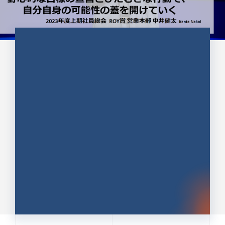
CULTURE 37
野心的な目標の宣言とひたむきな
行動で、自分自身の可能性の蓋を
開けていく ｜2023年度上期社...
中井 健太（なかい けんた）（PR TIMES 第二営業本
部副部長）
DATE:2024.01.17
セールス
新卒 総合職
社員インタビュー
PR TIMES