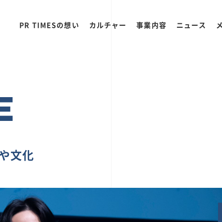
PR TIMESの想い
カルチャー
事業内容
ニュース
E
ちや文化