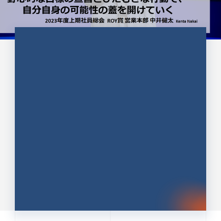
CULTURE 37
野心的な目標の宣言とひたむきな
行動で、自分自身の可能性の蓋を
開けていく ｜2023年度上期社...
中井 健太（なかい けんた）（PR TIMES 第二営業本
部副部長）
DATE:2024.01.17
セールス
新卒 総合職
社員インタビュー
PR TIMES