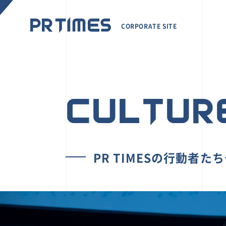
CORPORATE SITE
CULTUR
PR TIMESの行動者た