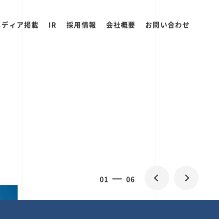
メディア掲載
IR
採用情報
会社概要
お問い合わせ
0
1
06