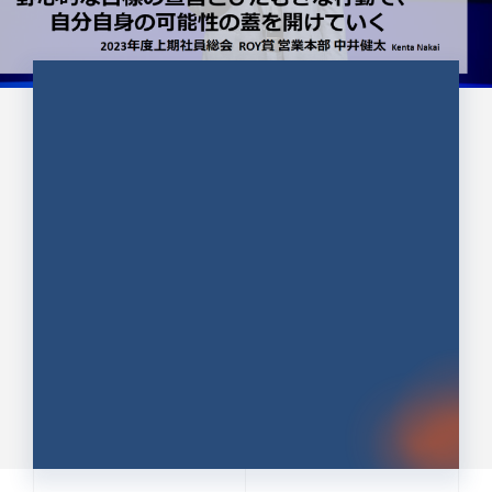
CULTURE 37
野心的な目標の宣言とひたむきな
行動で、自分自身の可能性の蓋を
開けていく ｜2023年度上期社...
中井 健太（なかい けんた）（PR TIMES 第二営業本
部副部長）
DATE:2024.01.17
セールス
新卒 総合職
社員インタビュー
PR TIMES