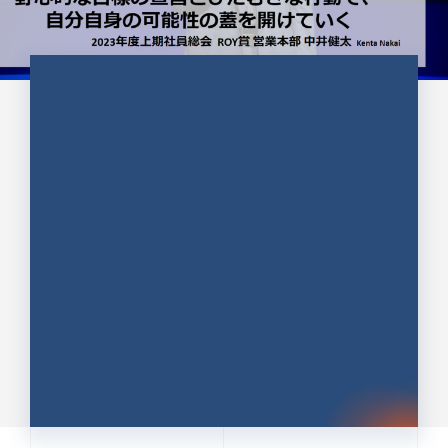
CULTURE 37
野心的な目標の宣言とひたむきな
行動で、自分自身の可能性の蓋を
開けていく ｜2023年度上期社...
中井 健太（なかい けんた）（PR TIMES 第二営業本
部副部長）
DATE:2024.01.17
セールス
新卒 総合職
社員インタビュー
PR TIMES