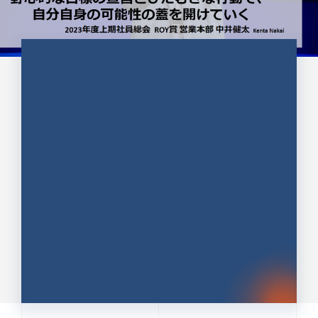
CULTURE 37
野心的な目標の宣言とひたむきな
行動で、自分自身の可能性の蓋を
開けていく ｜2023年度上期社...
中井 健太（なかい けんた）（PR TIMES 第二営業本
部副部長）
DATE:2024.01.17
セールス
新卒 総合職
社員インタビュー
PR TIMES