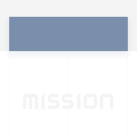
MISSION
行動者発の情報が、
人の心を揺さぶる
時代へ