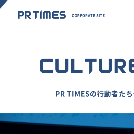
CORPORATE SITE
CULTUR
PR TIMESの行動者た